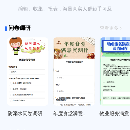
编辑、收集、报表，海量真实人群触手可及
问卷调研
查看更多
防溺水问卷调研
年度食堂满意度测评
物业