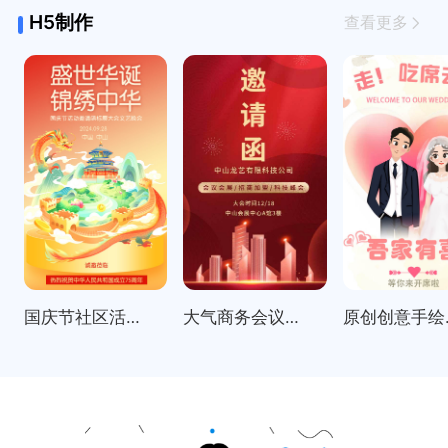
H5制作
查看更多
国庆节社区活动邀请函表彰大会
大气商务会议招商展会科技峰会邀请函
原创创意