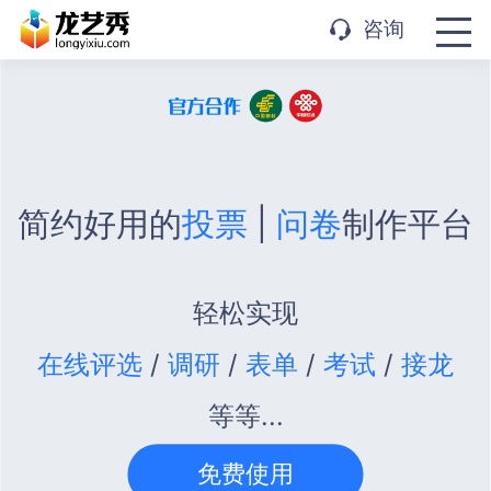
APP下载
咨询
简约好用的
投票
|
问卷
制作平台
轻松实现
在线评选
/
调研
/
表单
/
考试
/
接龙
等等...
免费使用