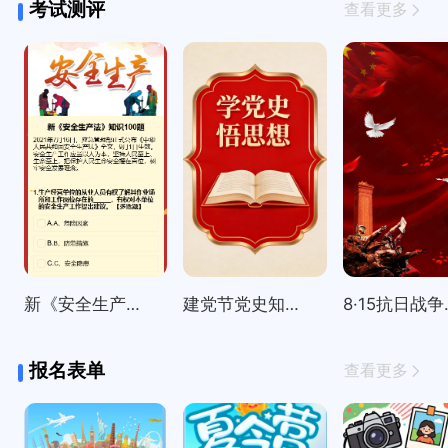
考试测评
查看更多
新《安全生产法》知识100题
建党节党史知识精选100题
8·15
报名表单
查看更多