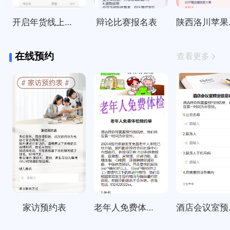
开启年货线上订购啦～
辩论比赛报名表
陕西
在线预约
查看更多
家访预约表
老年人免费体检预约单
酒店