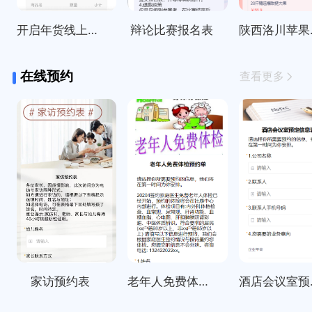
开启年货线上订购啦～
辩论比赛报名表
陕西
在线预约
查看更多
家访预约表
老年人免费体检预约单
酒店