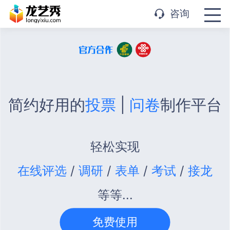
APP下载
咨询
简约好用的
投票
|
问卷
制作平台
轻松实现
在线评选
/
调研
/
表单
/
考试
/
接龙
等等...
免费使用