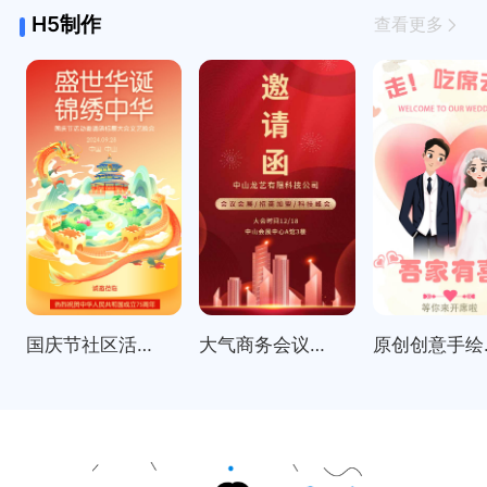
H5制作
查看更多
国庆节社区活动邀请函表彰大会
大气商务会议招商展会科技峰会邀请函
原创创意