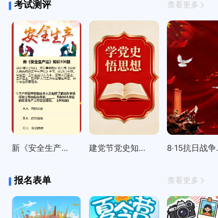
考试测评
查看更多
新《安全生产法》知识100题
建党节党史知识精选100题
8·15
报名表单
查看更多