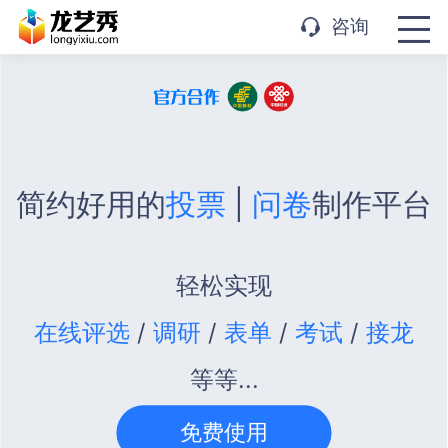
APP下载
咨询
简约好用的
投票
|
问卷
制作平台
轻松实现
在线评选
/
调研
/
表单
/
考试
/
接龙
等等...
免费使用