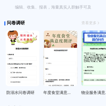
编辑、收集、报表，海量真实人群触手可及
问卷调研
查看更多
防溺水问卷调研
年度食堂满意度测评
物业