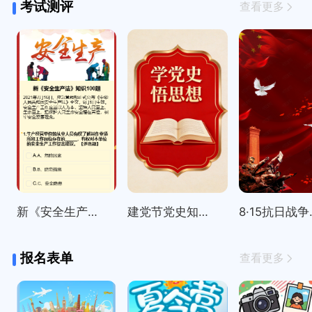
考试测评
查看更多
新《安全生产法》知识100题
建党节党史知识精选100题
8·15
报名表单
查看更多