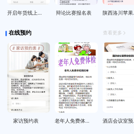
开启年货线上订购啦～
辩论比赛报名表
陕西
在线预约
查看更多
家访预约表
老年人免费体检预约单
酒店