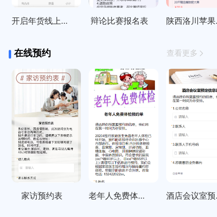
开启年货线上订购啦～
辩论比赛报名表
陕西
在线预约
查看更多
家访预约表
老年人免费体检预约单
酒店