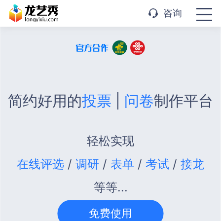
APP下载
咨询
简约好用的
投票
|
问卷
制作平台
轻松实现
在线评选
/
调研
/
表单
/
考试
/
接龙
等等...
免费使用