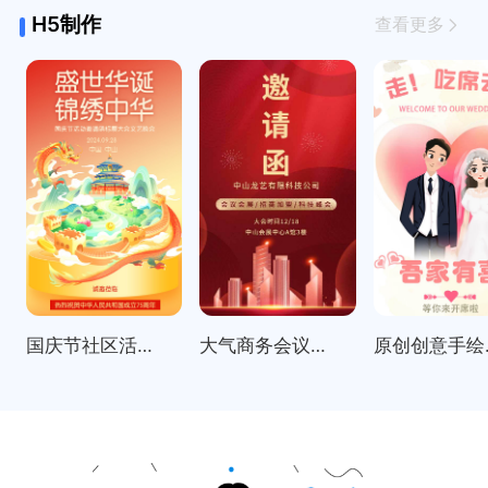
H5制作
查看更多
国庆节社区活动邀请函表彰大会
大气商务会议招商展会科技峰会邀请函
原创创意