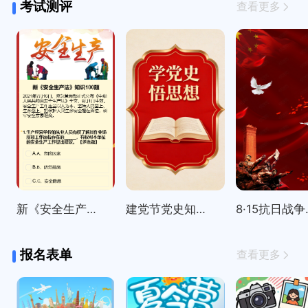
考试测评
查看更多
新《安全生产法》知识100题
建党节党史知识精选100题
8·15
报名表单
查看更多