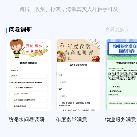
编辑、收集、报表，海量真实人群触手可及
问卷调研
查看更多
防溺水问卷调研
年度食堂满意度测评
物业