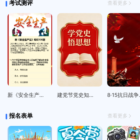
考试测评
查看更多
新《安全生产法》知识100题
建党节党史知识精选100题
8·15
报名表单
查看更多