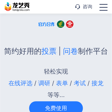
APP下载
咨询
简约好用的
投票
|
问卷
制作平台
轻松实现
在线评选
/
调研
/
表单
/
考试
/
接龙
等等...
免费使用