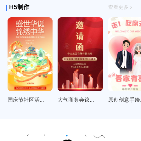
H5制作
查看更多
国庆节社区活动邀请函表彰大会
大气商务会议招商展会科技峰会邀请函
原创创意