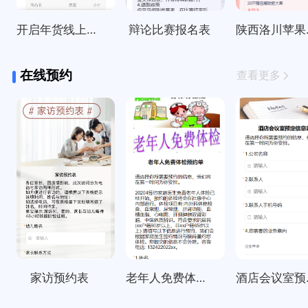
开启年货线上订购啦～
辩论比赛报名表
陕西
在线预约
查看更多
家访预约表
老年人免费体检预约单
酒店