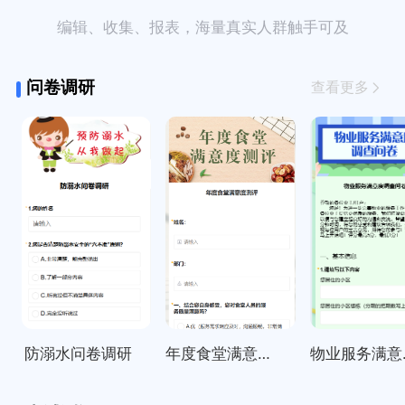
编辑、收集、报表，海量真实人群触手可及
问卷调研
查看更多
防溺水问卷调研
年度食堂满意度测评
物业