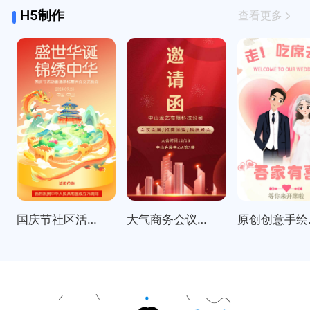
H5制作
查看更多
国庆节社区活动邀请函表彰大会
大气商务会议招商展会科技峰会邀请函
原创创意