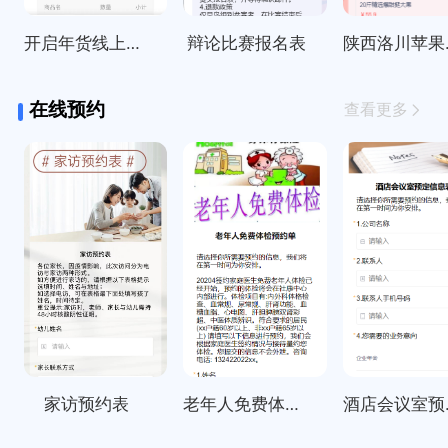
开启年货线上订购啦～
辩论比赛报名表
陕西
在线预约
查看更多
家访预约表
老年人免费体检预约单
酒店