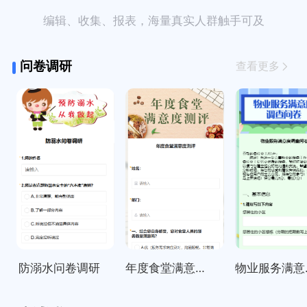
编辑、收集、报表，海量真实人群触手可及
问卷调研
查看更多
防溺水问卷调研
年度食堂满意度测评
物业