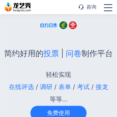
APP下载
咨询
简约好用的
投票
|
问卷
制作平台
轻松实现
在线评选
/
调研
/
表单
/
考试
/
接龙
等等...
免费使用