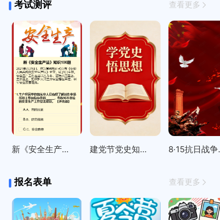
考试测评
查看更多
新《安全生产法》知识100题
建党节党史知识精选100题
8·15
报名表单
查看更多