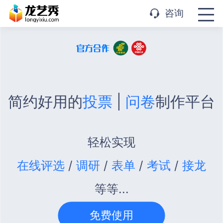
APP下载
咨询
简约好用的
投票
|
问卷
制作平台
轻松实现
在线评选
/
调研
/
表单
/
考试
/
接龙
等等...
免费使用