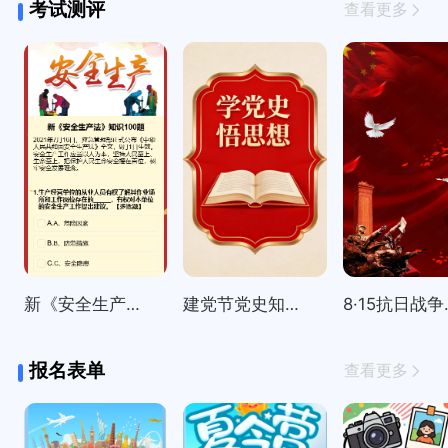
考试测评
查看更多
新《安全生产法》知识100题
建党节党史知识精选100题
8·15
报名表单
查看更多