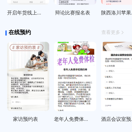
开启年货线上订购啦～
辩论比赛报名表
陕西
在线预约
查看更多
家访预约表
老年人免费体检预约单
酒店