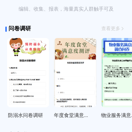
编辑、收集、报表，海量真实人群触手可及
问卷调研
查看更多
防溺水问卷调研
年度食堂满意度测评
物业