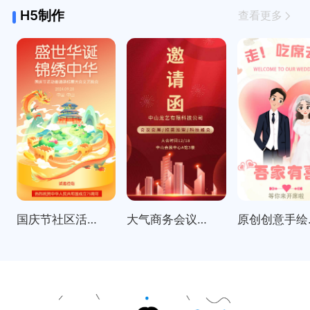
H5制作
查看更多
国庆节社区活动邀请函表彰大会
大气商务会议招商展会科技峰会邀请函
原创创意