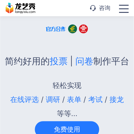
APP下载
咨询
简约好用的
投票
|
问卷
制作平台
轻松实现
在线评选
/
调研
/
表单
/
考试
/
接龙
等等...
免费使用