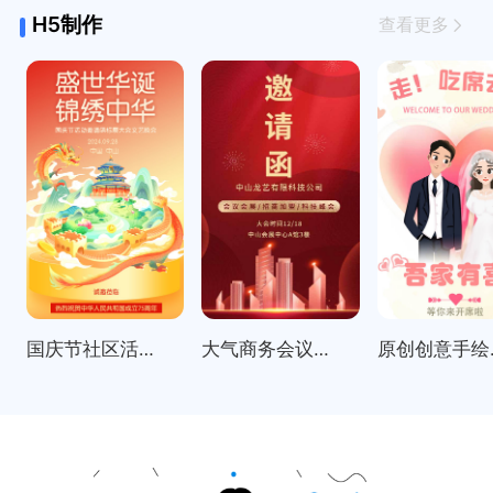
H5制作
查看更多
国庆节社区活动邀请函表彰大会
大气商务会议招商展会科技峰会邀请函
原创创意