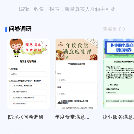
编辑、收集、报表，海量真实人群触手可及
问卷调研
查看更多
防溺水问卷调研
年度食堂满意度测评
物业