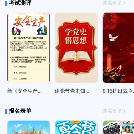
考试测评
查看更多
新《安全生产法》知识100题
建党节党史知识精选100题
8·15
报名表单
查看更多