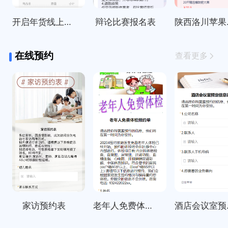
开启年货线上订购啦～
辩论比赛报名表
陕西
在线预约
查看更多
家访预约表
老年人免费体检预约单
酒店