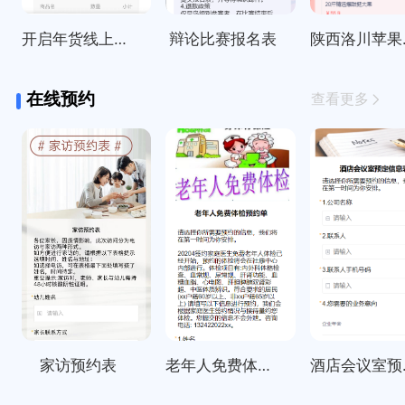
开启年货线上订购啦～
辩论比赛报名表
陕西
在线预约
查看更多
家访预约表
老年人免费体检预约单
酒店