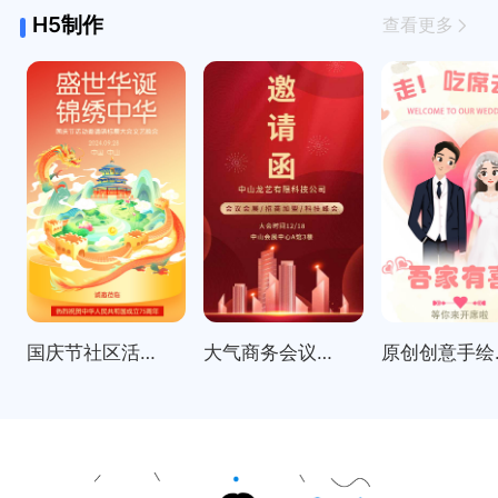
H5制作
查看更多
国庆节社区活动邀请函表彰大会
大气商务会议招商展会科技峰会邀请函
原创创意