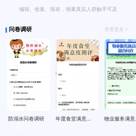
编辑、收集、报表，海量真实人群触手可及
问卷调研
查看更多
防溺水问卷调研
年度食堂满意度测评
物业