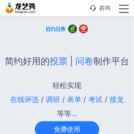
APP下载
咨询
简约好用的
投票
|
问卷
制作平台
轻松实现
在线评选
/
调研
/
表单
/
考试
/
接龙
等等...
免费使用