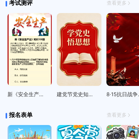
考试测评
查看更多
新《安全生产法》知识100题
建党节党史知识精选100题
8·15
报名表单
查看更多